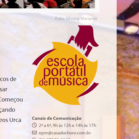
Foto: Silvana Marques
icos de
sar
. Começou
nçando
Canais de Comunicação
eos Urca
2ª a 6ª, 9h às 12h e 14h às 17h
epm@casadochoro.com.br