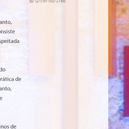
(21) 97102-2160
anto,
nsiste
speitada
 do
rática de
anto,
e
unos de