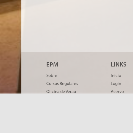
EPM
LINKS
Sobre
Início
Cursos Regulares
Login
Oficina de Verão
Acervo
Professores
Timeline
Inscrições
Ingressos
English ver
Versión en 