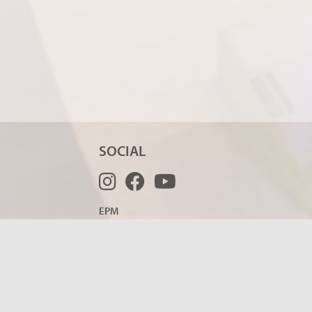
SOCIAL
EPM
epm@casadochoro.com.br
Casa do Choro
sion
contato@casadochoro.com.br
español
(21) 99736-0682