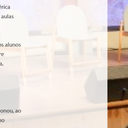
érica
 aulas
os alunos
re
a,
ionou, ao
no